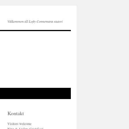
Välkommen till Lofty Connemara stuteri
Kontakt
Visitors welcome
Nina & Anders Gustafson