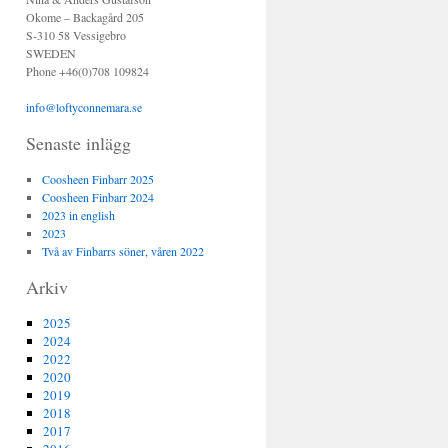
Okome – Backagård 205
S-310 58 Vessigebro
SWEDEN
Phone +46(0)708 109824
info@loftyconnemara.se
Senaste inlägg
Coosheen Finbarr 2025
Coosheen Finbarr 2024
2023 in english
2023
Två av Finbarrs söner, våren 2022
Arkiv
2025
2024
2022
2020
2019
2018
2017