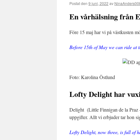
Postat den
9 juni, 2022
av
NinaAnders00
En vårhälsning från 
Före 15 maj har vi på västkusten möj
Before 15th of May we can ride at
Foto: Karolina Östlund
Lofty Delight har vux
Delight (Little Finnigan de la Praz –
uppgifter. Allt vi erbjuder tar hon s
Lofty Delight, now three, is full of