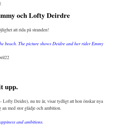
8
Emmy och Lofty Deirdre
lighet att rida på stranden!
 the beach. The picture shows Deidre and her rider Emmy
it upp.
 Lofty Deidre), nu tre år, visar tydligt att hon önskar nya
ig an med stor glädje och ambition.
 happiness and ambitions.