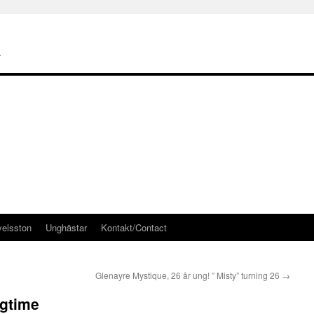
a
elsston
Unghästar
Kontakt/Contact
Glenayre Mystique, 26 år ung! ” Misty” turning 26
→
ngtime